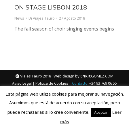
ON STAGE LISBON 2018
News
Di
Viajes Tauro
27 Agosto 2018
The fall season of choir singing events begins
Viajes Tauro 2018 · Web design by
ENRIC
GOMEZ.COM
Aviso Legal
|
Política de Cookies
|
Contacto:
+34 93 769 06 55
Esta página web utiliza cookies para mejorar su navegación.
Deutsch
English
Français
Italiano
Asumimos que está de acuerdo con su aceptación, pero
puede rechazarlas si lo cree conveniente.
Leer
Aceptar
más