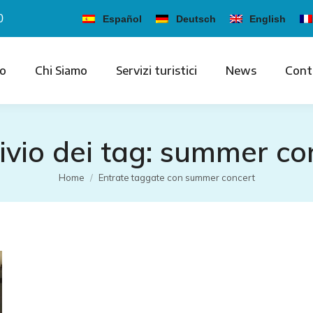
0
Español
Deutsch
English
io
Chi Siamo
Servizi turistici
News
Cont
ivio dei tag:
summer co
Tu sei qui:
Home
Entrate taggate con summer concert