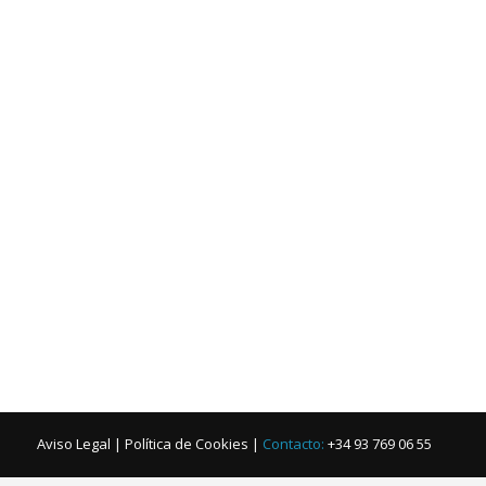
Aviso Legal
|
Política de Cookies
|
Contacto:
+34 93 769 06 55