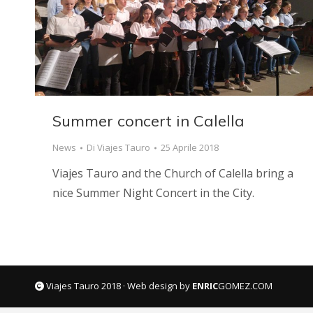
Summer concert in Calella
News
Di
Viajes Tauro
25 Aprile 2018
Viajes Tauro and the Church of Calella bring a
nice Summer Night Concert in the City.
Viajes Tauro 2018 · Web design by
ENRIC
GOMEZ.COM