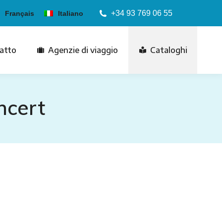
+34 93 769 06 55
Français
Italiano
atto
Agenzie di viaggio
Cataloghi
ncert