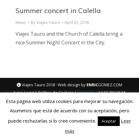
Summer concert in Calella
News
By
Viajes Tauro
April 25, 2018
Viajes Tauro and the Church of Calella bring a
nice Summer Night Concert in the City.
Viajes Tauro 2018 · Web design by
ENRIC
GOMEZ.COM
Aviso Legal
|
Política de Cookies
|
Contacto:
+34 93 769 06 55
Esta página web utiliza cookies para mejorar su navegación.
Español
Deutsch
English
Français
Asumimos que está de acuerdo con su aceptación, pero
Italiano
puede rechazarlas si lo cree conveniente.
Leer
Aceptar
más