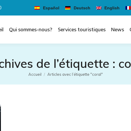
0
Español
Deutsch
English
il
Qui sommes-nous?
Services touristiques
News
chives de l’étiquette :
co
Vous êtes ici :
Accueil
Articles avec l’étiquette "coral"