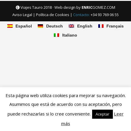
Viajes Tauro 2018 · Web design by
ENRIC
GOMEZ.COM
Aviso Legal
|
Política de Cookies
|
Contacto:
+34 93 769 06 55
Español
Deutsch
English
Français
Italiano
Esta página web utiliza cookies para mejorar su navegación.
Asumimos que está de acuerdo con su aceptación, pero
puede rechazarlas si lo cree conveniente.
Leer
Aceptar
más