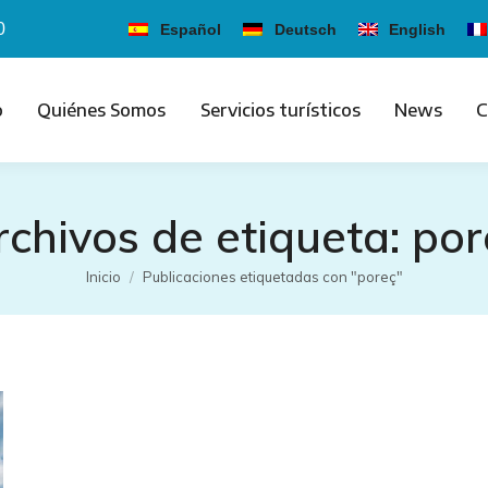
0
Español
Deutsch
English
o
Quiénes Somos
Servicios turísticos
News
C
rchivos de etiqueta:
por
Estás aquí:
Inicio
Publicaciones etiquetadas con "poreç"