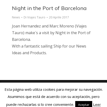
Night in the Port of Barcelona
News
Di
Viajes Tauro
20 Aprile 2017
Joan Hernandez and Marc Moreno (Viajes
Tauro) make´s a visit by Night in the Port of
Barcelona.
With a fantastic sailing Ship for our News
Ideas and Products.
Viajes Tauro 2018 · Web design by
ENRIC
GOMEZ.COM
Esta página web utiliza cookies para mejorar su navegación.
Aviso Legal
|
Política de Cookies
|
Contacto:
+34 93 769 06 55
Asumimos que está de acuerdo con su aceptación, pero
Español
Deutsch
English
Français
puede rechazarlas si lo cree conveniente.
Leer
Aceptar