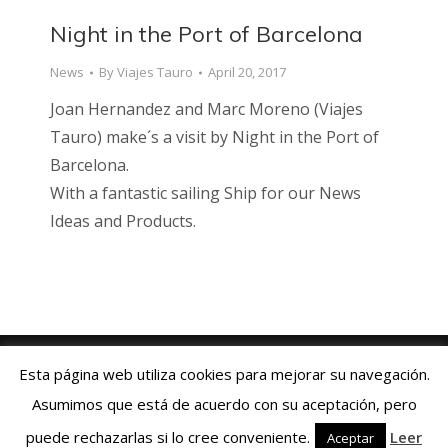
Night in the Port of Barcelona
News
By
Viajes Tauro
April 20, 2017
Joan Hernandez and Marc Moreno (Viajes
Tauro) make´s a visit by Night in the Port of
Barcelona.
With a fantastic sailing Ship for our News
Ideas and Products.
Viajes Tauro 2018 · Web design by
ENRIC
GOMEZ.COM
Esta página web utiliza cookies para mejorar su navegación.
Aviso Legal
|
Política de Cookies
|
Contacto:
+34 93 769 06 55
Asumimos que está de acuerdo con su aceptación, pero
Español
Deutsch
English
Français
puede rechazarlas si lo cree conveniente.
Leer
Aceptar