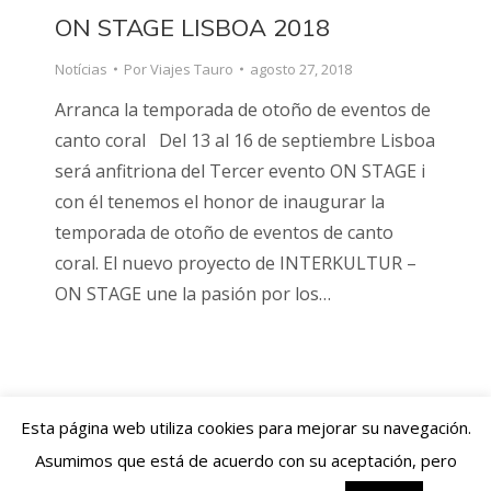
ON STAGE LISBOA 2018
Notícias
Por
Viajes Tauro
agosto 27, 2018
Arranca la temporada de otoño de eventos de
canto coral Del 13 al 16 de septiembre Lisboa
será anfitriona del Tercer evento ON STAGE i
con él tenemos el honor de inaugurar la
temporada de otoño de eventos de canto
coral. El nuevo proyecto de INTERKULTUR –
ON STAGE une la pasión por los…
Esta página web utiliza cookies para mejorar su navegación.
Viajes Tauro 2018 · Web design by
ENRIC
GOMEZ.COM
Asumimos que está de acuerdo con su aceptación, pero
Aviso Legal
|
Política de Cookies
|
Contacto:
+34 93 769 06 55