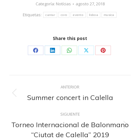
Categoría:
Notícias
agosto 27, 2018
Etiquetas:
cantar
coro
evento
lisboa
musica
Share this post
Share
Share
Share
Share
Share
on
on
on
on
on
Facebook
LinkedIn
WhatsApp
X
Pinterest
Navegación
ANTERIOR
entre
Summer concert in Calella
Publicación
anterior:
publicaciones
SIGUIENTE
Torneo Internacional de Balonmano
Publicación
“Ciutat de Calella” 2019
siguiente: