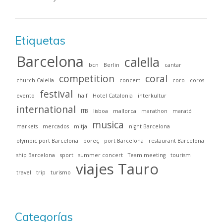
Etiquetas
Barcelona
calella
bcn
Berlin
cantar
competition
coral
church Calella
concert
coro
coros
festival
evento
half
Hotel Catalonia
interkultur
international
ITB
lisboa
mallorca
marathon
marató
musica
markets
mercados
mitja
night Barcelona
olympic port Barcelona
poreç
port Barcelona
restaurant Barcelona
ship Barcelona
sport
summer concert
Team meeting
tourism
viajes Tauro
travel
trip
turismo
Categorías