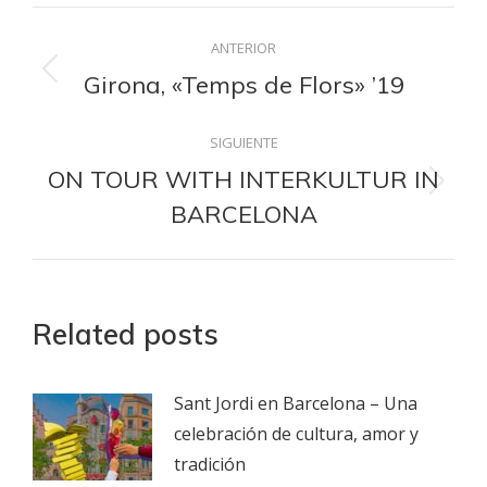
Facebook
LinkedIn
WhatsApp
X
Pinterest
Navegación
ANTERIOR
entre
Girona, «Temps de Flors» ’19
Publicación
anterior:
publicaciones
SIGUIENTE
ON TOUR WITH INTERKULTUR IN
Publicación
BARCELONA
siguiente:
Related posts
Sant Jordi en Barcelona – Una
celebración de cultura, amor y
tradición