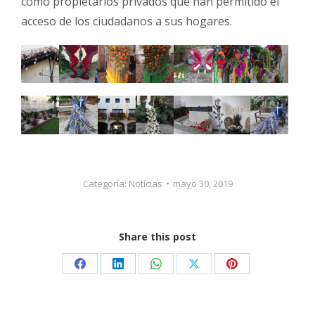
como propietarios privados que han permitido el
acceso de los ciudadanos a sus hogares.
Categoría:
Notícias
mayo 30, 2019
Share this post
Share
Share
Share
Share
Share
on
on
on
on
on