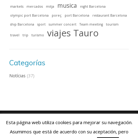
musica
markets
mercados
mitja
night Barcelona
olympic port Barcelona
poreç
port Barcelona
restaurant Barcelona
ship Barcelona
sport
summer concert
Team meeting
tourism
viajes Tauro
travel
trip
turismo
Categorías
Notícias
(37)
Viajes Tauro 2018 · Web design by
ENRIC
GOMEZ.COM
Esta página web utiliza cookies para mejorar su navegación.
Aviso Legal
|
Política de Cookies
|
Contacto:
+34 93 769 06 55
Asumimos que está de acuerdo con su aceptación, pero
Español
Deutsch
English
Français