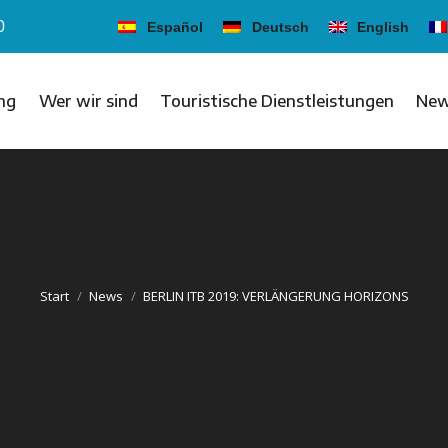
0
Español
Deutsch
English
ng
Wer wir sind
Touristische Dienstleistungen
Ne
Start
News
BERLIN ITB 2019: VERLÄNGERUNG HORIZONS
Sie befinden sich hier: