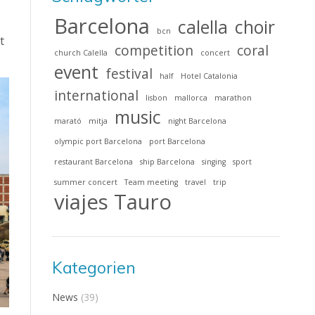
Barcelona
calella
choir
bcn
t
competition
coral
church Calella
concert
event
festival
half
Hotel Catalonia
international
lisbon
mallorca
marathon
music
marató
mitja
night Barcelona
olympic port Barcelona
port Barcelona
restaurant Barcelona
ship Barcelona
singing
sport
summer concert
Team meeting
travel
trip
viajes Tauro
Kategorien
News
(39)