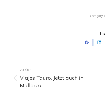
Category:
Sha
Share
Sh
on
on
Facebook
Lin
Kommentarnavigati
ZURÜCK
Viajes Tauro, Jetzt auch in
Vorheriger
Mallorca
Beitrag: