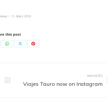
News
11. März 2019
re this post
are
Share
Share
Share
on
on
on
kedIn
WhatsApp
X
Pinterest
on
NÄCHSTES
Viajes Tauro now on Instagram
Nächster
Beitrag: