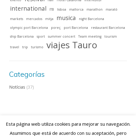
evento
half
Hotel Catalonia
interkultur
international
ITB
lisboa
mallorca
marathon
marató
musica
markets
mercados
mitja
night Barcelona
olympic port Barcelona
poreç
port Barcelona
restaurant Barcelona
ship Barcelona
sport
summer concert
Team meeting
tourism
viajes Tauro
travel
trip
turismo
Categorías
Notícias
(37)
Esta página web utiliza cookies para mejorar su navegación.
Viajes Tauro 2018 · Web design by
ENRIC
GOMEZ.COM
Asumimos que está de acuerdo con su aceptación, pero
Aviso Legal
|
Política de Cookies
|
Contacto:
+34 93 769 06 55