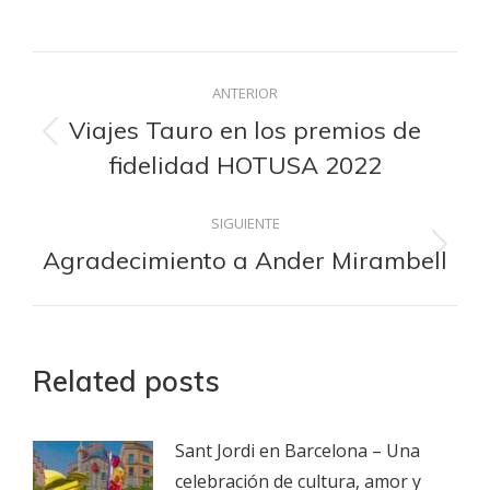
on
on
on
on
on
Facebook
LinkedIn
WhatsApp
X
Pinterest
Navegación
ANTERIOR
entre
Viajes Tauro en los premios de
Publicación
fidelidad HOTUSA 2022
publicaciones
anterior:
SIGUIENTE
Agradecimiento a Ander Mirambell
Publicación
siguiente:
Related posts
Sant Jordi en Barcelona – Una
celebración de cultura, amor y