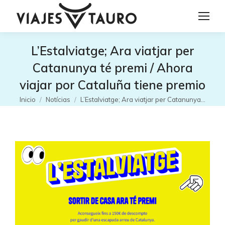
L’Estalviatge; Ara viatjar per
Catanunya té premi / Ahora
viajar por Cataluña tiene premio
Estás aquí:
Inicio
Notícias
L’Estalviatge; Ara viatjar per Catanunya…